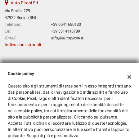
Auto Pironi Srl
questi
Via Emilia, 229
strumenti
47922 Rimini (RN)
di
Telefono:
+39 0541 680130
tracciamento
si
Cel:
+39 3314118789
rimanda
Email:
info@autopironi.it
alla
Indicazioni stradali
cookie
policy.
Puoi
Dati fiscali:
rivedere
Auto Pironi Srl
Cookie policy
e
Via Emilia, 229, Rimini (RN) - Orari: Lun-Ven 8:30-12:30 14:30-19:00 Sab
modificare
Questo sito e gli strumenti di terze parti in esso integrati trattano
le
9:00-12:00
dati personali (es. dati di navigazione o indirizzi IP) e fanno uso
tue
C.F/P.IVA:
02413340403
di Cookie, Pixel, Tags o altri identificatori necessari per il
scelte
Registro delle imprese:
RN
funzionamento e per il raggiungimento delle finalità descritte
in
Capitale sociale: €
100.000 i.v.
nella cookie policy, tra cui il miglioramento delle funzionalità del
qualsiasi
sito e la pubblicità personalizzata. Cliccando sul pulsante
momento.
Accetta Tutti dichiari di accettare l'utilizzo di queste tecnologie.
In alternativa puoi personalizzare le tue scelte tramite l'apposito
pulsante. Scopri di più e personalizza.