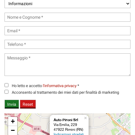
tracciamento
che
adottiamo
per
offrire
le
funzionalità
e
svolgere
le
attività
di
seguito
descritte.
Ho letto e accetto
l'informativa privacy
*
Per
ottenere
Acconsento al trattamento dei miei dati per finalità di marketing
maggiori
informazioni
sull'utilità
e
×
+
Auto Pironi Srl
sul
Via Emilia, 229
funzionamento
−
47922 Rimini (RN)
di
Indicazioni stradali