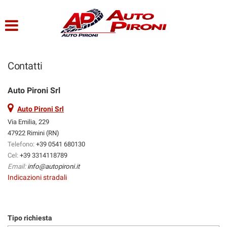
HOME
Le
tue
preferenze
LISTA VEICOLI
di
consenso
Contatti
CHI SIAMO
Il
seguente
Auto Pironi Srl
pannello
SERVIZI
ti
Auto Pironi Srl
consente
Via Emilia, 229
di
47922 Rimini (RN)
ACQUISTIAMO USATO
esprimere
Telefono:
+39 0541 680130
le
Cel:
+39 3314118789
tue
ASSISTENZA
Email:
info@autopironi.it
preferenze
Indicazioni stradali
di
consenso
CONTATTI
alle
tecnologie
Tipo richiesta
di