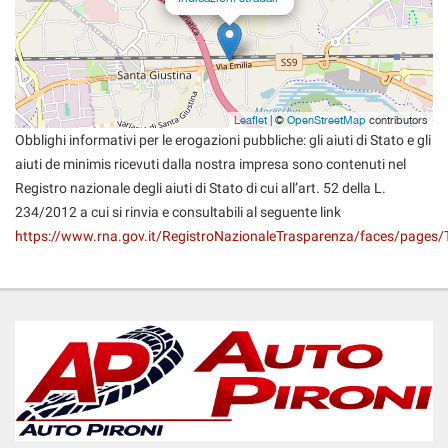
questi
strumenti
di
tracciamento
si
rimanda
Leaflet
| ©
OpenStreetMap
contributors
alla
Obblighi informativi per le erogazioni pubbliche: gli aiuti di Stato e gli
cookie
aiuti de minimis ricevuti dalla nostra impresa sono contenuti nel
policy.
Registro nazionale degli aiuti di Stato di cui all’art. 52 della L.
Puoi
234/2012 a cui si rinvia e consultabili al seguente link
rivedere
https://www.rna.gov.it/RegistroNazionaleTrasparenza/faces/pages/
e
modificare
le
tue
scelte
in
qualsiasi
momento.