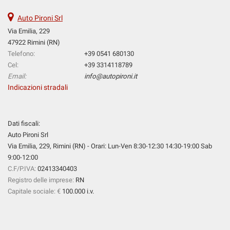
tta
ti
Auto Pironi Srl
Via Emilia, 229
47922 Rimini (RN)
mpre
Cookie necessari
Telefono:
+39 0541 680130
ilitato
Cel:
+39 3314118789
Cookie delle preferenze
Email:
info@autopironi.it
Indicazioni stradali
Cookie per il miglioramento dell'esperienza utente
Dati fiscali:
Cookie analitici
Auto Pironi Srl
Via Emilia, 229, Rimini (RN) - Orari: Lun-Ven 8:30-12:30 14:30-19:00 Sab
Cookie di marketing
9:00-12:00
C.F/P.IVA:
02413340403
Registro delle imprese:
RN
Leggi
Capitale sociale: €
100.000 i.v.
la
cookie
policy