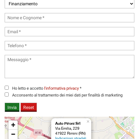
tracciamento
che
adottiamo
per
offrire
le
funzionalità
e
svolgere
le
attività
di
seguito
descritte.
Ho letto e accetto
l'informativa privacy
*
Per
ottenere
Acconsento al trattamento dei miei dati per finalità di marketing
maggiori
informazioni
sull'utilità
e
×
+
Auto Pironi Srl
sul
Via Emilia, 229
funzionamento
−
47922 Rimini (RN)
di
Indicazioni stradali