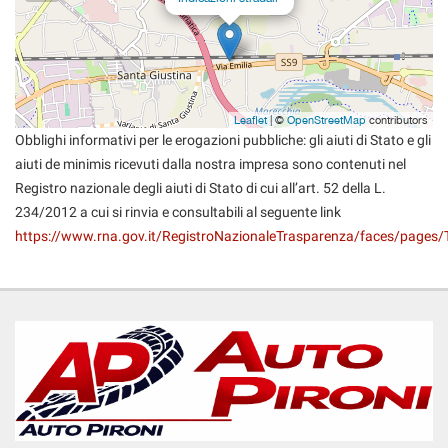
questi
strumenti
di
tracciamento
si
rimanda
Leaflet
| ©
OpenStreetMap
contributors
alla
Obblighi informativi per le erogazioni pubbliche: gli aiuti di Stato e gli
cookie
aiuti de minimis ricevuti dalla nostra impresa sono contenuti nel
policy.
Registro nazionale degli aiuti di Stato di cui all’art. 52 della L.
Puoi
234/2012 a cui si rinvia e consultabili al seguente link
rivedere
https://www.rna.gov.it/RegistroNazionaleTrasparenza/faces/pages/
e
modificare
le
tue
scelte
in
qualsiasi
momento.