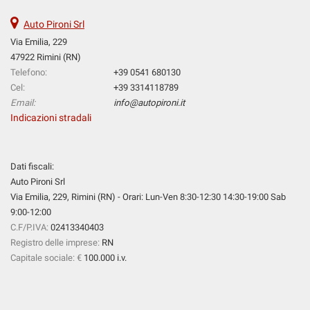
tta
ti
Auto Pironi Srl
Via Emilia, 229
47922 Rimini (RN)
mpre
Cookie necessari
Telefono:
+39 0541 680130
ilitato
Cel:
+39 3314118789
Cookie delle preferenze
Email:
info@autopironi.it
Indicazioni stradali
Cookie per il miglioramento dell'esperienza utente
Dati fiscali:
Cookie analitici
Auto Pironi Srl
Via Emilia, 229, Rimini (RN) - Orari: Lun-Ven 8:30-12:30 14:30-19:00 Sab
Cookie di marketing
9:00-12:00
C.F/P.IVA:
02413340403
Registro delle imprese:
RN
Leggi
Capitale sociale: €
100.000 i.v.
la
cookie
policy