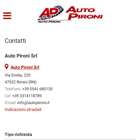
HOME
Le
tue
preferenze
LISTA VEICOLI
di
consenso
Contatti
CHI SIAMO
Il
seguente
Auto Pironi Srl
pannello
SERVIZI
ti
Auto Pironi Srl
consente
Via Emilia, 229
di
47922 Rimini (RN)
ACQUISTIAMO USATO
esprimere
Telefono:
+39 0541 680130
le
Cel:
+39 3314118789
tue
ASSISTENZA
Email:
info@autopironi.it
preferenze
Indicazioni stradali
di
consenso
CONTATTI
alle
tecnologie
Tipo richiesta
di