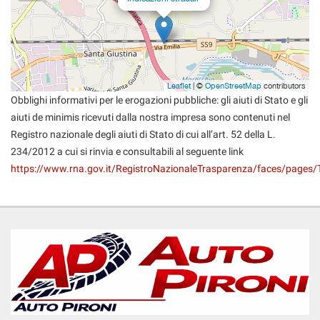
questi
strumenti
di
tracciamento
si
rimanda
Leaflet
| ©
OpenStreetMap
contributors
alla
Obblighi informativi per le erogazioni pubbliche: gli aiuti di Stato e gli
cookie
aiuti de minimis ricevuti dalla nostra impresa sono contenuti nel
policy.
Registro nazionale degli aiuti di Stato di cui all’art. 52 della L.
Puoi
234/2012 a cui si rinvia e consultabili al seguente link
rivedere
https://www.rna.gov.it/RegistroNazionaleTrasparenza/faces/pages/
e
modificare
le
tue
scelte
in
qualsiasi
momento.