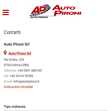
HOME
Le
tue
preferenze
LISTA VEICOLI
di
consenso
Contatti
CHI SIAMO
Il
seguente
Auto Pironi Srl
pannello
SERVIZI
ti
Auto Pironi Srl
consente
Via Emilia, 229
di
47922 Rimini (RN)
ACQUISTIAMO USATO
esprimere
Telefono:
+39 0541 680130
le
Cel:
+39 3314118789
tue
ASSISTENZA
Email:
info@autopironi.it
preferenze
Indicazioni stradali
di
consenso
CONTATTI
alle
tecnologie
Tipo richiesta
di