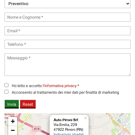
tracciamento
che
adottiamo
per
offrire
le
funzionalità
e
svolgere
le
attività
di
seguito
descritte.
Ho letto e accetto
l'informativa privacy
*
Per
ottenere
Acconsento al trattamento dei miei dati per finalità di marketing
maggiori
informazioni
sull'utilità
e
×
+
Auto Pironi Srl
sul
Via Emilia, 229
funzionamento
−
47922 Rimini (RN)
di
Indicazioni stradali