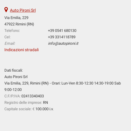
tta
ti
Auto Pironi Srl
Via Emilia, 229
47922 Rimini (RN)
mpre
Cookie necessari
Telefono:
+39 0541 680130
ilitato
Cel:
+39 3314118789
Cookie delle preferenze
Email:
info@autopironi.it
Indicazioni stradali
Cookie per il miglioramento dell'esperienza utente
Dati fiscali:
Cookie analitici
Auto Pironi Srl
Via Emilia, 229, Rimini (RN) - Orari: Lun-Ven 8:30-12:30 14:30-19:00 Sab
Cookie di marketing
9:00-12:00
C.F/P.IVA:
02413340403
Registro delle imprese:
RN
Leggi
Capitale sociale: €
100.000 i.v.
la
cookie
policy