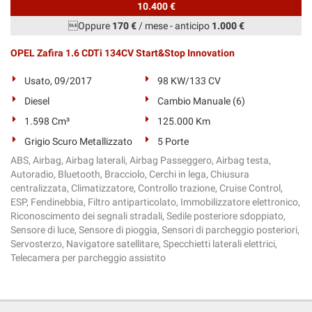
10.400 €
Oppure
170 €
/ mese
-
anticipo
1.000 €
OPEL Zafira 1.6 CDTi 134CV Start&Stop Innovation
Usato, 09/2017
98 KW/133 CV
Diesel
Cambio Manuale (6)
1.598 Cm³
125.000 Km
Grigio Scuro Metallizzato
5 Porte
ABS, Airbag, Airbag laterali, Airbag Passeggero, Airbag testa,
Autoradio, Bluetooth, Bracciolo, Cerchi in lega, Chiusura
centralizzata, Climatizzatore, Controllo trazione, Cruise Control,
ESP, Fendinebbia, Filtro antiparticolato, Immobilizzatore elettronico,
Riconoscimento dei segnali stradali, Sedile posteriore sdoppiato,
Sensore di luce, Sensore di pioggia, Sensori di parcheggio posteriori,
Servosterzo, Navigatore satellitare, Specchietti laterali elettrici,
Telecamera per parcheggio assistito