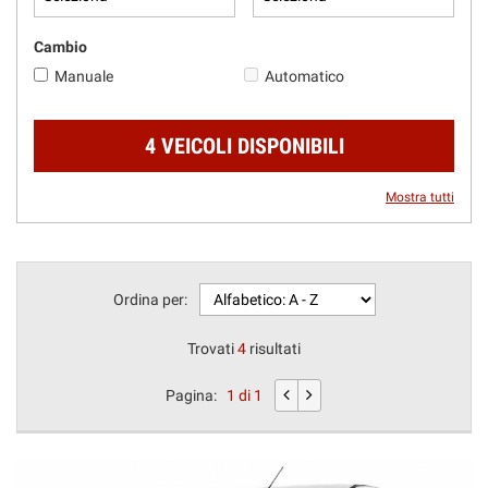
questi
strumenti
Cambio
di
Manuale
Automatico
tracciamento
si
rimanda
4 VEICOLI DISPONIBILI
alla
cookie
policy.
Mostra tutti
Puoi
rivedere
e
modificare
Ordina per:
le
tue
scelte
Trovati
4
risultati
in
qualsiasi
Pagina:
1 di 1
momento.