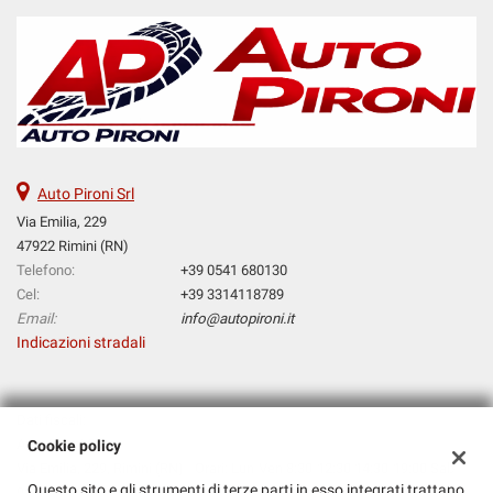
Auto Pironi Srl
Via Emilia, 229
47922 Rimini (RN)
Telefono:
+39 0541 680130
Cel:
+39 3314118789
Email:
info@autopironi.it
Indicazioni stradali
Dati fiscali:
Auto Pironi Srl
Cookie policy
Via Emilia, 229, Rimini (RN) - Orari: Lun-Ven 8:30-12:30 14:30-19:00 Sab
Questo sito e gli strumenti di terze parti in esso integrati trattano
9:00-12:00