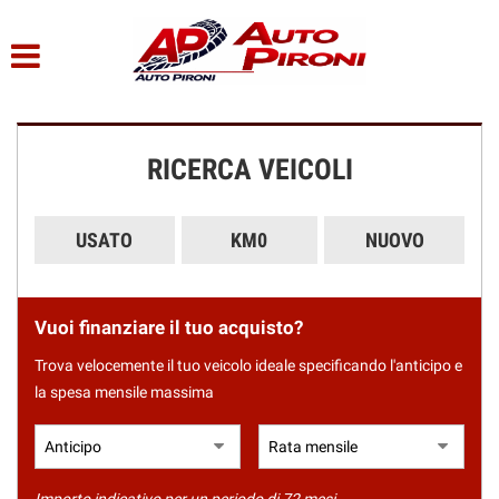
HOME
Le
tue
preferenze
LISTA VEICOLI
di
consenso
RICERCA VEICOLI
CHI SIAMO
Il
seguente
pannello
SERVIZI
USATO
KM0
NUOVO
ti
consente
di
ACQUISTIAMO USATO
esprimere
Vuoi finanziare il tuo acquisto?
le
tue
ASSISTENZA
Trova velocemente il tuo veicolo ideale specificando l'anticipo e
preferenze
la spesa mensile massima
di
consenso
CONTATTI
alle
tecnologie
di