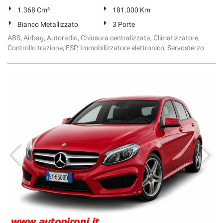
Salva
1.368 Cm³
181.000 Km
le
Bianco Metallizzato
3 Porte
impostazioni
ABS, Airbag, Autoradio, Chiusura centralizzata, Climatizzatore,
Controllo trazione, ESP, Immobilizzatore elettronico, Servosterzo