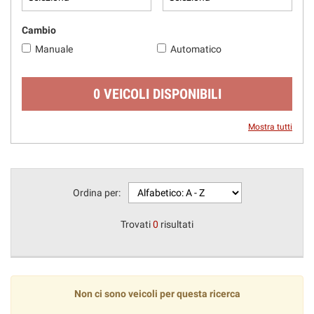
questi
strumenti
Cambio
di
Manuale
Automatico
tracciamento
si
rimanda
0 VEICOLI DISPONIBILI
alla
cookie
policy.
Mostra tutti
Puoi
rivedere
e
modificare
Ordina per:
le
tue
scelte
Trovati
0
risultati
in
qualsiasi
momento.
Non ci sono veicoli per questa ricerca