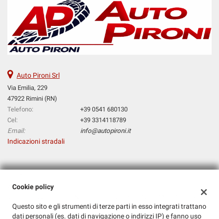
Salva
le
impostazioni
Auto Pironi Srl
Via Emilia, 229
47922 Rimini (RN)
Telefono:
+39 0541 680130
Cel:
+39 3314118789
Email:
info@autopironi.it
Indicazioni stradali
Dati fiscali:
Auto Pironi Srl
Cookie policy
Via Emilia, 229, Rimini (RN) - Orari: Lun-Ven 8:30-12:30 14:30-19:00 Sab
Questo sito e gli strumenti di terze parti in esso integrati trattano
9:00-12:00
dati personali (es. dati di navigazione o indirizzi IP) e fanno uso
C.F/P.IVA:
02413340403