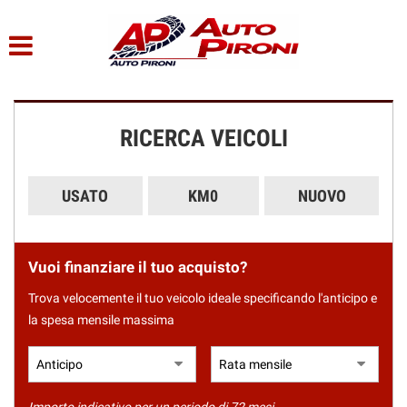
HOME
Le
tue
preferenze
LISTA VEICOLI
di
consenso
RICERCA VEICOLI
CHI SIAMO
Il
seguente
pannello
SERVIZI
USATO
KM0
NUOVO
ti
consente
di
ACQUISTIAMO USATO
esprimere
Vuoi finanziare il tuo acquisto?
le
tue
ASSISTENZA
Trova velocemente il tuo veicolo ideale specificando l'anticipo e
preferenze
la spesa mensile massima
di
consenso
CONTATTI
alle
tecnologie
di