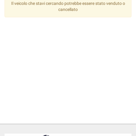
tta
Il veicolo che stavi cercando potrebbe essere stato venduto o
ti
cancellato
mpre
Cookie necessari
ilitato
Cookie delle preferenze
Cookie per il miglioramento dell'esperienza utente
Cookie analitici
Cookie di marketing
Leggi
la
cookie
policy