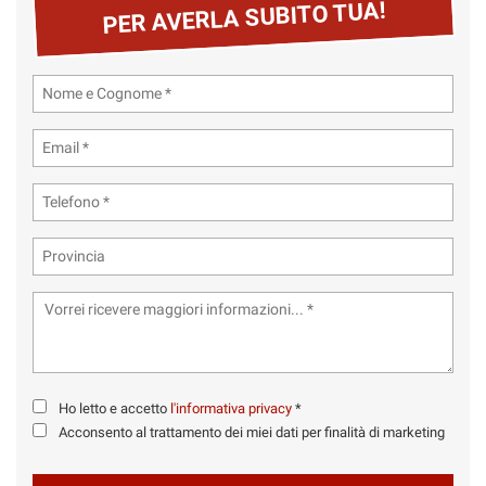
tta
PER AVERLA SUBITO TUA!
ti
mpre
Cookie necessari
ilitato
Cookie delle preferenze
Cookie per il miglioramento dell'esperienza utente
Cookie analitici
Cookie di marketing
Leggi
Ho letto e accetto
l'informativa privacy
*
la
cookie
Acconsento al trattamento dei miei dati per finalità di marketing
policy