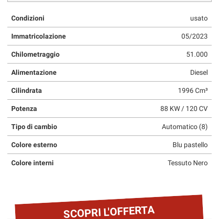
questi
Condizioni
usato
strumenti
di
Immatricolazione
05/2023
tracciamento
si
Chilometraggio
51.000
rimanda
alla
Alimentazione
Diesel
cookie
policy.
Cilindrata
1996 Cm³
Puoi
rivedere
Potenza
88 KW / 120 CV
e
Tipo di cambio
Automatico (8)
modificare
le
Colore esterno
Blu pastello
tue
scelte
Colore interni
Tessuto Nero
in
qualsiasi
momento.
SCOPRI L'OFFERTA