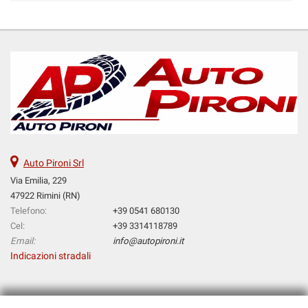
Auto Pironi Srl
Via Emilia, 229
47922 Rimini (RN)
Telefono:
+39 0541 680130
Cel:
+39 3314118789
Email:
info@autopironi.it
Indicazioni stradali
Dati fiscali: