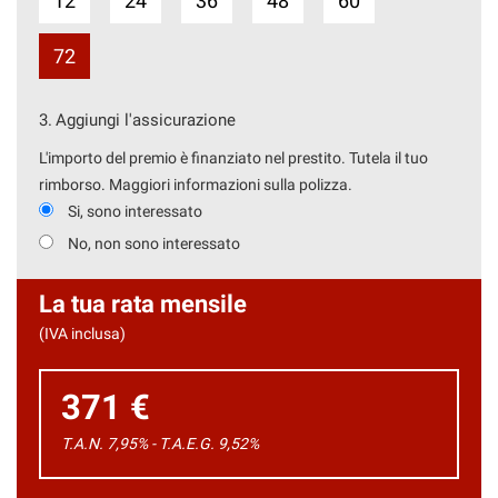
12
24
36
48
60
72
3.
Aggiungi l'assicurazione
L'importo del premio è finanziato nel prestito. Tutela il tuo
rimborso. Maggiori informazioni sulla polizza.
Si, sono interessato
No, non sono interessato
La tua rata mensile
(IVA inclusa)
371 €
T.A.N. 7,95% - T.A.E.G.
9,52
%