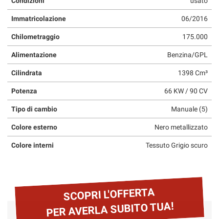
Condizioni
usato
questi
Immatricolazione
06/2016
strumenti
di
Chilometraggio
175.000
tracciamento
si
Alimentazione
Benzina/GPL
rimanda
alla
Cilindrata
1398 Cm³
cookie
policy.
Potenza
66 KW / 90 CV
Puoi
rivedere
Tipo di cambio
Manuale (5)
e
modificare
Colore esterno
Nero metallizzato
le
Colore interni
Tessuto Grigio scuro
tue
scelte
in
qualsiasi
momento.
SCOPRI L'OFFERTA
PER AVERLA SUBITO TUA!