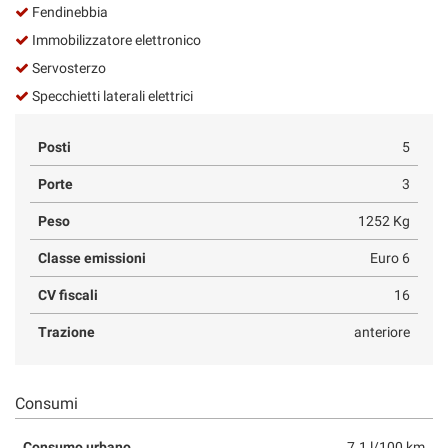
Fendinebbia
Immobilizzatore elettronico
Servosterzo
Specchietti laterali elettrici
Posti
5
Porte
3
Peso
1252 Kg
Classe emissioni
Euro 6
CV fiscali
16
Trazione
anteriore
Consumi
Consumo urbano
7.1 l/100 km