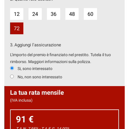
12
24
36
48
60
72
3.
Aggiungi l'assicurazione
L'importo del premio è finanziato nel prestito. Tutela il tuo
rimborso. Maggiori informazioni sulla polizza.
Si, sono interessato
No, non sono interessato
La tua rata mensile
(IVA inclusa)
91 €
T.A.N. 7,95% - T.A.E.G.
14,00
%