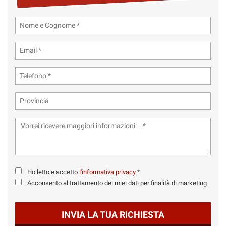
tta
ti
mpre
Cookie necessari
ilitato
Cookie delle preferenze
Cookie per il miglioramento dell'esperienza utente
Cookie analitici
Cookie di marketing
Ho letto e accetto
l'informativa privacy
*
Leggi
Acconsento al trattamento dei miei dati per finalità di marketing
la
cookie
policy
INVIA LA TUA RICHIESTA