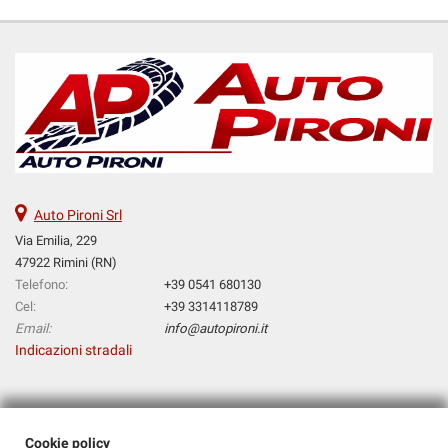
Auto Pironi Srl
Via Emilia, 229
47922 Rimini (RN)
Telefono:
+39 0541 680130
Cel:
+39 3314118789
Email:
info@autopironi.it
Indicazioni stradali
Dati fiscali:
Auto Pironi Srl
Cookie policy