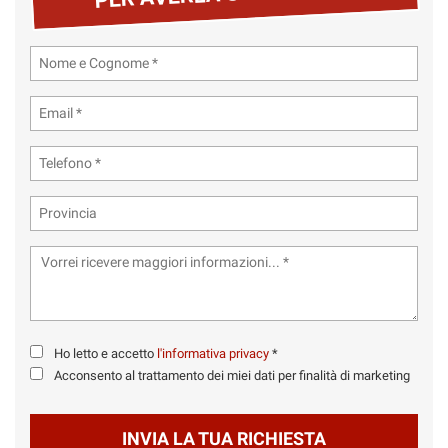
tta
ti
mpre
Cookie necessari
ilitato
Cookie delle preferenze
Cookie per il miglioramento dell'esperienza utente
Cookie analitici
Cookie di marketing
Ho letto e accetto
l'informativa privacy
*
Leggi
Acconsento al trattamento dei miei dati per finalità di marketing
la
cookie
policy
INVIA LA TUA RICHIESTA