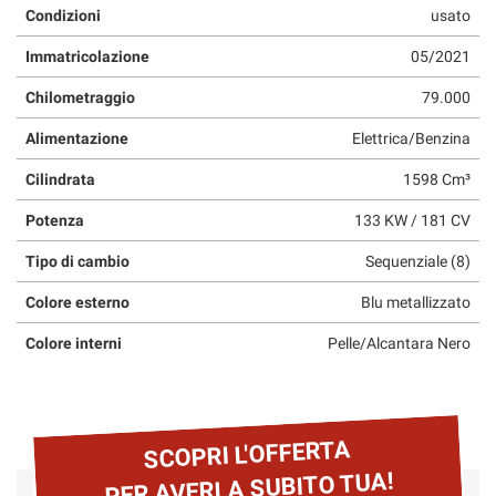
Condizioni
usato
questi
strumenti
Immatricolazione
05/2021
di
tracciamento
Chilometraggio
79.000
si
rimanda
Alimentazione
Elettrica/Benzina
alla
cookie
Cilindrata
1598 Cm³
policy.
Potenza
133 KW / 181 CV
Puoi
rivedere
Tipo di cambio
Sequenziale (8)
e
modificare
Colore esterno
Blu metallizzato
le
tue
Colore interni
Pelle/Alcantara Nero
scelte
in
qualsiasi
momento.
SCOPRI L'OFFERTA
PER AVERLA SUBITO TUA!