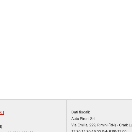
Dati fiscali:
Srl
Auto Pironi Srl
Via Emilia, 229, Rimini (RN) - Orari: 
N)
12:30 14:30-19:00 Sab 9:00-12:00