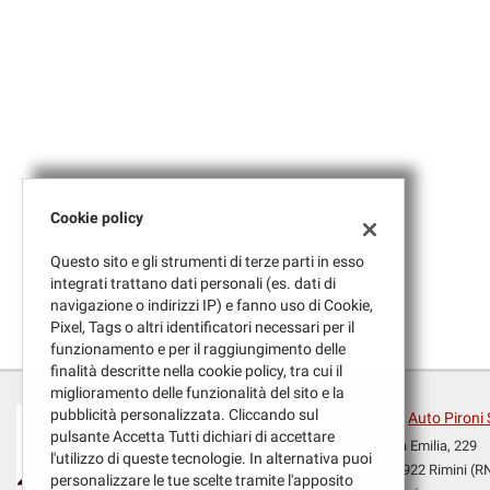
tracciamento
che
adottiamo
per
offrire
le
funzionalità
e
svolgere
le
Cookie policy
attività
di
Questo sito e gli strumenti di terze parti in esso
seguito
integrati trattano dati personali (es. dati di
descritte.
navigazione o indirizzi IP) e fanno uso di Cookie,
Per
Pixel, Tags o altri identificatori necessari per il
ottenere
funzionamento e per il raggiungimento delle
maggiori
finalità descritte nella cookie policy, tra cui il
informazioni
miglioramento delle funzionalità del sito e la
sull'utilità
pubblicità personalizzata. Cliccando sul
Auto Pironi 
e
pulsante Accetta Tutti dichiari di accettare
sul
Via Emilia, 229
l'utilizzo di queste tecnologie. In alternativa puoi
funzionamento
47922 Rimini (R
personalizzare le tue scelte tramite l'apposito
di
Leggi