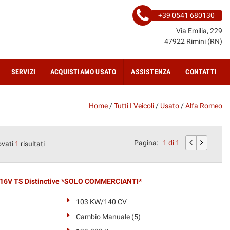
+39 0541 680130
Via Emilia, 229
47922 Rimini (RN)
SERVIZI
ACQUISTIAMO USATO
ASSISTENZA
CONTATTI
Home
/
Tutti I Veicoli
/
Usato
/
Alfa Romeo
Pagina:
1 di 1
ovati
1
risultati
16V TS Distinctive *SOLO COMMERCIANTI*
103 KW/140 CV
Cambio Manuale (5)