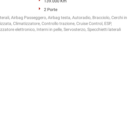
139.000 Km
2 Porte
terali, Airbag Passeggero, Airbag testa, Autoradio, Bracciolo, Cerchi in
izzata, Climatizzatore, Controllo trazione, Cruise Control, ESP,
atore elettronico, Interni in pelle, Servosterzo, Specchietti laterali