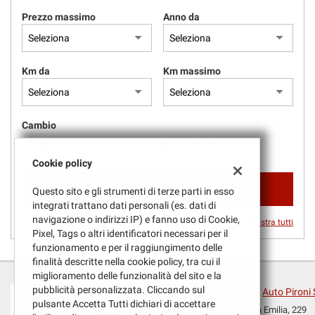
questi
Prezzo massimo
Anno da
strumenti
di
tracciamento
si
Km da
Km massimo
rimanda
alla
cookie
Cambio
policy.
Puoi
Manuale
Automatico
rivedere
Cookie policy
e
modificare
1 VEICOLO DISPONIBILE
Questo sito e gli strumenti di terze parti in esso
le
integrati trattano dati personali (es. dati di
tue
navigazione o indirizzi IP) e fanno uso di Cookie,
Mostra tutti
scelte
Pixel, Tags o altri identificatori necessari per il
in
funzionamento e per il raggiungimento delle
qualsiasi
finalità descritte nella cookie policy, tra cui il
momento.
miglioramento delle funzionalità del sito e la
pubblicità personalizzata. Cliccando sul
Auto Pironi 
pulsante Accetta Tutti dichiari di accettare
Via Emilia, 229