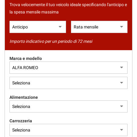
tracciamento
Trova velocemente il tuo veicolo ideale specificando l'anticipo e
che
la spesa mensile massima
adottiamo
per
offrire
le
funzionalità
Importo indicativo per un periodo di 72 mesi
e
svolgere
le
Marca e modello
attività
di
seguito
descritte.
Per
ottenere
Alimentazione
maggiori
informazioni
sull'utilità
e
Carrozzeria
sul
funzionamento
di