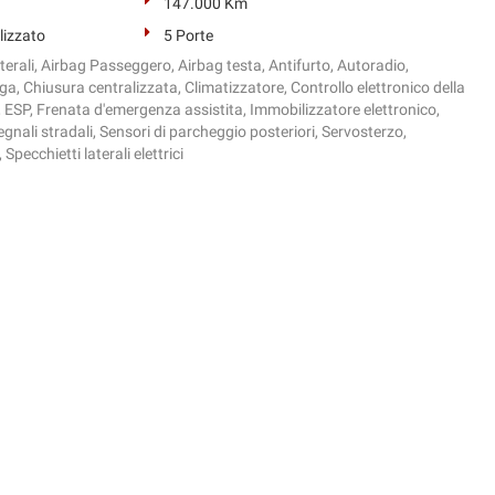
147.000 Km
lizzato
5 Porte
terali, Airbag Passeggero, Airbag testa, Antifurto, Autoradio,
ega, Chiusura centralizzata, Climatizzatore, Controllo elettronico della
, ESP, Frenata d'emergenza assistita, Immobilizzatore elettronico,
nali stradali, Sensori di parcheggio posteriori, Servosterzo,
Specchietti laterali elettrici