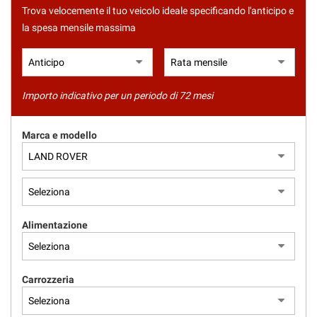
tracciamento
Trova velocemente il tuo veicolo ideale specificando l'anticipo e
che
la spesa mensile massima
adottiamo
per
offrire
le
funzionalità
Importo indicativo per un periodo di 72 mesi
e
svolgere
le
Marca e modello
attività
di
seguito
descritte.
Per
ottenere
Alimentazione
maggiori
informazioni
sull'utilità
e
Carrozzeria
sul
funzionamento
di