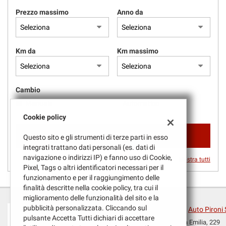
questi
Prezzo massimo
Anno da
strumenti
di
tracciamento
si
Km da
Km massimo
rimanda
alla
cookie
Cambio
policy.
Puoi
Manuale
Automatico
rivedere
Cookie policy
e
modificare
1 VEICOLO DISPONIBILE
Questo sito e gli strumenti di terze parti in esso
le
integrati trattano dati personali (es. dati di
tue
navigazione o indirizzi IP) e fanno uso di Cookie,
Mostra tutti
scelte
Pixel, Tags o altri identificatori necessari per il
in
funzionamento e per il raggiungimento delle
qualsiasi
finalità descritte nella cookie policy, tra cui il
momento.
miglioramento delle funzionalità del sito e la
pubblicità personalizzata. Cliccando sul
Auto Pironi 
pulsante Accetta Tutti dichiari di accettare
Via Emilia, 229