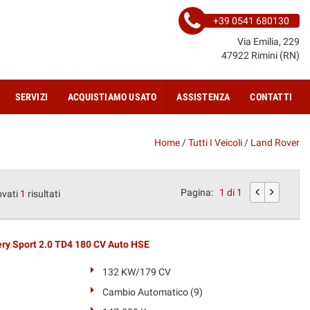
+39 0541 680130
Via Emilia, 229
47922 Rimini (RN)
SERVIZI
ACQUISTIAMO USATO
ASSISTENZA
CONTATTI
Home
/
Tutti I Veicoli
/
Land Rover
Pagina:
1 di 1
ovati
1
risultati
y Sport 2.0 TD4 180 CV Auto HSE
132 KW/179 CV
Cambio Automatico (9)