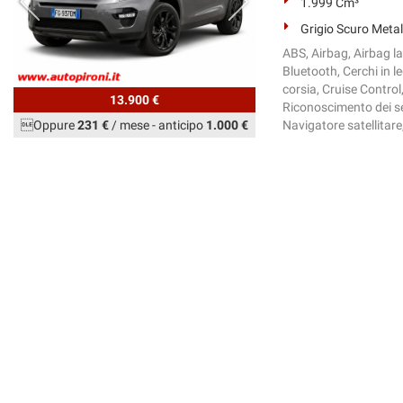
1.999 Cm³
Grigio Scuro Metal
ABS, Airbag, Airbag la
Bluetooth, Cerchi in l
corsia, Cruise Control
13.900 €
Riconoscimento dei seg
Oppure
231 €
/ mese
-
anticipo
1.000 €
Navigatore satellitare, 