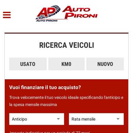
HOME
Le
tue
preferenze
LISTA VEICOLI
di
consenso
RICERCA VEICOLI
CHI SIAMO
Il
seguente
pannello
SERVIZI
USATO
KM0
NUOVO
ti
consente
di
ACQUISTIAMO USATO
esprimere
Vuoi finanziare il tuo acquisto?
le
tue
ASSISTENZA
Trova velocemente il tuo veicolo ideale specificando l'anticipo e
preferenze
la spesa mensile massima
di
consenso
CONTATTI
alle
tecnologie
di