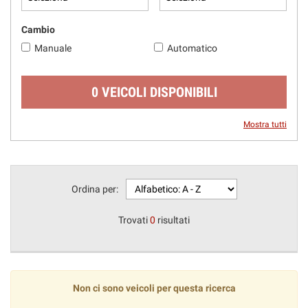
questi
strumenti
Cambio
di
Manuale
Automatico
tracciamento
si
rimanda
0 VEICOLI DISPONIBILI
alla
cookie
policy.
Mostra tutti
Puoi
rivedere
e
modificare
Ordina per:
le
tue
scelte
Trovati
0
risultati
in
qualsiasi
momento.
Non ci sono veicoli per questa ricerca