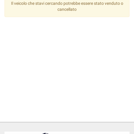
tta
Il veicolo che stavi cercando potrebbe essere stato venduto o
ti
cancellato
mpre
Cookie necessari
ilitato
Cookie delle preferenze
Cookie per il miglioramento dell'esperienza utente
Cookie analitici
Cookie di marketing
Leggi
la
cookie
policy